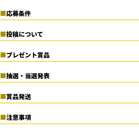
1. サツラク公式Instagramアカウント
（@satsuraku_official）
をフ
応募条件
ォロー。
2. キャンペーン対象の投稿に「いいね」を実施。
・ご応募に際しては、当応募要項をご確認、同意の上でご応募くだ
3. 当選された場合、5月中旬以降に、ご応募いただいたInstagram
投稿について
さい。ご応募をもって同意いただいたとみなします。
アカウントあてに、当組合の公式Instagramアカウントからダイレク
・未成年の方は、保護者の了解を得たうえでご応募ください。
トメッセージにて当選の通知をお送りいたします。ダイレクトメッセ
・Instagram、または当組合のネットワーク環境などの不具合を要
・当キャンペーンは、複数回のご応募が可能です。
ージにておしらせしたURLから、賞品配送先に要する情報を定めら
プレゼント賞品
因に、投稿や応募が完了できなかった場合でも、当組合では一切
・日本国内在住の方のみ、応募可能となります。
れた期日までにご登録完了いただくことで、当選が確定となりま
の責任は負いかねます。
・同一アカウントを使用し、複数名義でのご応募は当選対象外とさ
す。
贅沢濃味 生クリーム仕立て4個（350ｇ×４個セット）×100
せていただきます。
抽選・当選発表
名様
・当選通知は、ご投稿いただいたInstagramのアカウントあてに、ダ
イレクトメッセージにてご連絡差し上げます。お知らせの時点で、当
応募受付期間終了後、厳正な抽選のうえ当選者を決定いたしま
組合の公式Instagramアカウントをフォローしていない場合、ダイ
賞品発送
す。
レクトメッセージを受信拒否設定している場合など、ご連絡が不可
当選者には、当組合の
公式Instagramアカウント
からダイレクト
能な場合は当選が無効となりますことをあらかじめご了承、ご注
賞品は、2024年5月下旬頃の発送を予定しております。
メッセージにてご連絡申し上げます。
注意事項
意をお願いいたします。
※賞品の発送は、日本国内に限らせていただきます。国外への情
※成りすましアカウントにご注意ください。
公式アカウントは
・ご応募にはInstagramのアカウントが必要となります。
報登録の場合、当選は無効とさせていただきます。
「
satsuraku_official
」です。
・ご登録内容に不備がある場合、ご連絡が取れない場合は、当選の
・アカウントの非公開設定、いいね漏れの場合は、抽選対象外とな
※諸事情により、賞品の発送スケジュールが変更となる場合もご
当選のお知らせは、この公式アカウントからのご連絡に限りま