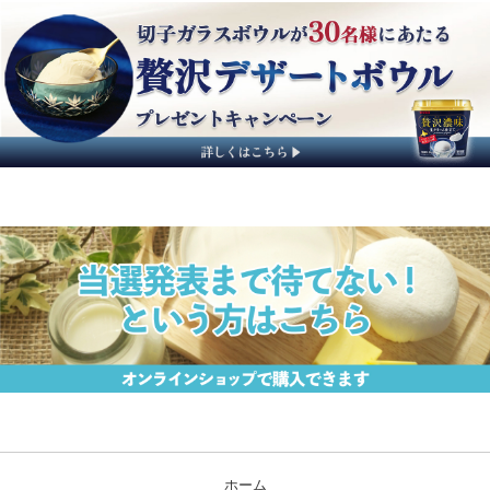
権利が無効となる場合がございます。
りますのでご注意ください。
ざいます。
す。
・本キャンペーンの利用規約、Instagramの定める規約に反する不
・応募完了から賞品お受け取りまでの期間内に、一度でもアカウン
※賞品の配送日時や配送方法、配送業者の指定はできません。
当選通知は5月中旬以降を予定しておりますが、諸事情により
正な利用が確認できた場合は、当組合キャンペーン事務局の判断
トを非公開にされたり、当組合の公式Instagramアカウントのフォ
※同一住所で複数登録された場合は、重複分の当選を無効とさせ
ご連絡が遅れる場合もございます。あらかじめご了承くださ
にて予告なしに応募・当選を無効とさせていただことがあります。
ローを解除された場合は、ご応募は無効となり当選権利も無効と
ていただきます。
い。
・抽選や当選に関するご質問にはお応えしておりません。
なりますので、あらかじめご留意ください。
当選ご連絡の際、あらかじめ設定させていただく期日までに、
・本キャンペーンの実施内容は、当組合の都合により予告なく変更
お知らせさせていただくURLから賞品送付に要する情報の登録
する場合があります。
をお願いいたします。登録完了をもって当選が確定となりま
・お預かりした個人情報は、当組合が適切に管理し、応募条件の確
す。
認、賞品の発送などに限定して利用させていただきます。また、お
ご応募いただいたInstagramアカウントを削除した場合やご連
客様サービス向上のため、個人を特定しない統計情報としても活
絡がとれない場合など、応募・当選の対象外となります。※当
用いたします。お客様の個人情報は、お客様の同意無しに業務委
選した権利は、第三者への譲渡や換金、他の賞品との交換はで
託先以外の第三者に開示、提供することはございません（法令等に
きません。
より開示を求められた場合を除く）。
※記入内容に不備や誤り、虚偽等が確認できた場合、応募、当選は
・お客様の個人情報の取扱いは、
プライバシーポリシー
をご参照く
無効とさせていただく場合がございます。
ださい。
※当選者のご連絡先が不明の場合、また長期不在等により賞品を
お受け取りされなかった場合など、当選を無効とさせていただく場
合がございます。
※当選発表は、当選者へのご連絡をもってかえさせていただきま
す。審査内容や当選に関わるお問い合わせには、一切お応えいたし
ホーム