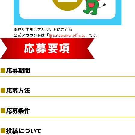
※成りすましアカウントにご注意
公式アカウントは「
@satsuraku_official
」です。
応募期間
2024年2月5日（月）10:00 ～ 2024年2月29日（木）23:59
応募方法
1. サツラク公式Instagramアカウント
（@satsuraku_official）
をフ
応募条件
ォロー。
2. キャンペーン対象の投稿に「いいね」を実施。
・ご応募に際しては、当応募要項をご確認、同意の上でご応募くだ
3. 当選された場合、3月中旬以降に、ご応募いただいたInstagram
投稿について
さい。ご応募をもって同意いただいたとみなします。
アカウントあてに、当組合の公式Instagramアカウントからダイレク