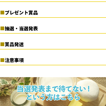
・未成年の方は、保護者の了解を得たうえでご応募ください。
トメッセージにて当選の通知をお送りいたします。ダイレクトメッセ
・Instagram、または当組合のネットワーク環境などの不具合を要
・当キャンペーンは、複数回のご応募が可能です。
ージにておしらせしたURLから、賞品配送先に要する情報を定めら
プレゼント賞品
因に、投稿や応募が完了できなかった場合でも、当組合では一切
・日本国内在住の方のみ、応募可能となります。
れた期日までにご登録完了いただくことで、当選が確定となりま
の責任は負いかねます。
・同一アカウントを使用し、複数名義でのご応募は当選対象外とさ
す。
サツラク 北海道ミルクプリン（68ｇ×3個パックを４個セッ
せていただきます。
抽選・当選発表
ト）×100名様
・当選通知は、ご投稿いただいたInstagramのアカウントあてに、ダ
イレクトメッセージにてご連絡差し上げます。お知らせの時点で、当
応募受付期間終了後、厳正な抽選のうえ当選者を決定いたしま
組合の公式Instagramアカウントをフォローしていない場合、ダイ
賞品発送
す。
レクトメッセージを受信拒否設定している場合など、ご連絡が不可
当選者には、当組合の
公式Instagramアカウント
からダイレクト
能な場合は当選が無効となりますことをあらかじめご了承、ご注
賞品は、2024年3月下旬頃の発送を予定しております。
メッセージにてご連絡申し上げます。
注意事項
意をお願いいたします。
※賞品の発送は、日本国内に限らせていただきます。国外への情
※成りすましアカウントにご注意ください。
公式アカウントは
・ご応募にはInstagramのアカウントが必要となります。
報登録の場合、当選は無効とさせていただきます。
「
satsuraku_official
」です。
・ご登録内容に不備がある場合、ご連絡が取れない場合は、当選の
・アカウントの非公開設定、いいね漏れの場合は、抽選対象外とな
※諸事情により、賞品の発送スケジュールが変更となる場合もご
当選のお知らせは、この公式アカウントからのご連絡に限りま
権利が無効となる場合がございます。
りますのでご注意ください。
ざいます。
す。
・本キャンペーンの利用規約、Instagramの定める規約に反する不
・応募完了から賞品お受け取りまでの期間内に、一度でもアカウン
※賞品の配送日時や配送方法、配送業者の指定はできません。
当選通知は3月中旬以降を予定しておりますが、諸事情により
正な利用が確認できた場合は、当組合キャンペーン事務局の判断
トを非公開にされたり、当組合の公式Instagramアカウントのフォ
※同一住所で複数登録された場合は、重複分の当選を無効とさせ
ご連絡が遅れる場合もございます。あらかじめご了承くださ
にて予告なしに応募・当選を無効とさせていただことがあります。
ローを解除された場合は、ご応募は無効となり当選権利も無効と
ていただきます。
い。
・抽選や当選に関するご質問にはお応えしておりません。
なりますので、あらかじめご留意ください。
当選ご連絡の際、あらかじめ設定させていただく期日までに、
・本キャンペーンの実施内容は、当組合の都合により予告なく変更