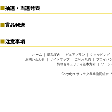
・同一アカウントを使用し、複数名義でのご応募は当選対象外とさ
確定とさせていただきます。
下記、「サツラク彩り」セット(各1個=計4個)×30名様
せていただきます。
抽選・当選発表
・当選通知は、ご投稿いただいたX(旧Twitter)のアカウントあて
サツラク彩り バジル&バター(80g)、サツラク彩り 行者に
に、ダイレクトメッセージにてご連絡を差し上げます。お知らせの時
応募受付期間終了後、厳正な抽選のうえ当選者を決定いたしま
んにく&バター(80g)、サツラク彩り メープルシナモン&バタ
点で、当組合の公式X(旧Twitter)アカウントをフォローしていない
賞品発送
す。
ー(80g)、サツラク彩り 山わさび&バター(80g)
場合、ダイレクトメッセージを受信拒否設定している場合など、ご
当選者には、当組合の
公式X(旧Twitter)
からダイレクトメッセ
連絡が不可能な場合は当選が無効となります。あらかじめご了承、
賞品は、2023年11月下旬頃の発送を予定しております。
ージにてご連絡申し上げます。
注意事項
ご注意をお願いいたします。
※賞品の発送は、日本国内に限らせていただきます。国外への情
当選通知は11月中旬以降を予定しておりますが、諸事情によ
・ご応募にはX(旧Twitter)のアカウントが必要となります。
報登録の場合、当選は無効とさせていただきます。
りご連絡が遅れる場合もございます。あらかじめご了承くださ
・ご登録内容に不備がある場合、ご連絡が取れない場合は、当選の
・アカウントの非公開設定、いいね漏れの場合は、抽選対象外とな
※諸事情により、賞品の発送スケジュールが変更となる場合もご
ホーム
｜
商品案内
｜
ピュアブラン
｜
ショッピング
い。
権利が無効となる場合がございます。
りますのでご注意ください。
お問い合わせ
｜
サイトマップ
｜
ご利用規約
｜
プライバ
ざいます。
当選ご連絡の際、あらかじめ設定させていただく期日までに、
情報セキュリティ基本方針
｜
ソーシ
・本キャンペーンの利用規約、X(旧Twitter)の定める規約に反する
・応募完了から賞品お受け取りまでの期間内に、一度でもアカウン
※賞品の配送日時や配送方法、配送業者の指定はできません。
お知らせさせていただくURLから賞品送付に要する情報の登録
不正な利用が確認できた場合は、当組合キャンペーン事務局の判
トを非公開にされたり、当組合の公式X(旧Twitter)アカウントのフ
※同一住所で複数登録された場合は、重複分の当選を無効とさせ
をお願いいたします。登録完了をもって当選の確定とさせてい
Copyright サツラク農業協同組合. All r
断にて予告なしに応募・当選を無効とさせていただことがありま
ォローを解除された場合は、ご応募は無効となります。当選権利も
ていただきます。
ただきます。
す。
無効とさせていただきますので、あらかじめご留意ください。
ご応募いただいたX(旧Twitter)アカウントを削除した場合やご
・抽選や当選に関するご質問にはお応えしておりません。
連絡がとれない場合など、応募・当選の対象外となります。
・本キャンペーンの実施内容は、当組合の都合により予告なく変更
※当選した権利は、第三者への譲渡や換金、他の賞品との交換は
する場合があります。
できません。
・お預かりした個人情報は、当組合が適切に管理し、応募条件の確
※記入内容に不備や誤り、虚偽等が確認できた場合、応募、当選は