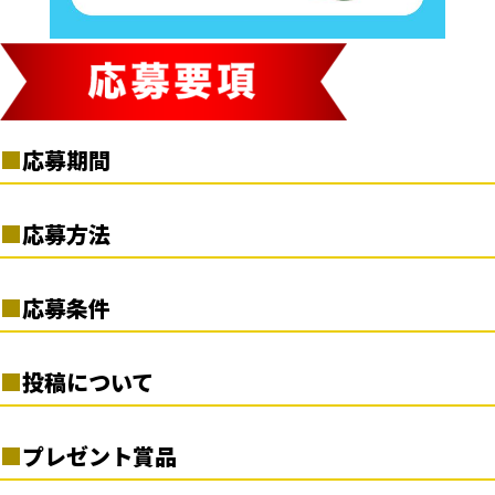
応募期間
2023年10月4日（水）10:00 ～ 2023年10月31日（火）
応募方法
23:59
1. サツラク公式X(旧Twitter)アカウント
（@satsuraku_milk）
をフ
応募条件
ォロー。
2. キャンペーン対象の投稿に「いいね」もしくは「リポスト」を実施。
・ご応募に際しては、当応募要項をご確認、同意の上でご応募くだ
3. 当選された場合、11月中旬以降に、ご応募いただいたX(旧
投稿について
さい。ご応募をもって同意いただいたとみなします。
Twitter)アカウントあてに、当組合の 公式X(旧Twitter)アカウン
・未成年の方は、保護者の了解を得たうえでご応募ください。
トからダイレクトメッセージにて当選の通知をお送りいたします。ダ
・X(旧Twitter)、または当組合のネットワーク環境などの不具合を
・当キャンペーンには、複数回のご応募は可能です。
イレクトメッセージにておしらせしたURLから、賞品配送先に要す
プレゼント賞品
要因に、投稿や応募が完了できなかった場合でも、当組合では一
・日本国内在住の方のみ、応募可能となります。
る情報を定められた期日までにご登録完了いただくことで、当選の
切の責任は負いかねます。