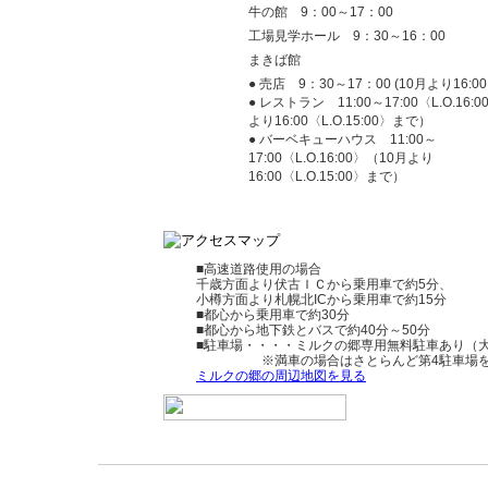
牛の館 9：00～17：00
工場見学ホール 9：30～16：00
まきば館
● 売店 9：30～17：00 (10月より16:0
● レストラン 11:00～17:00〈L.O.16:
より16:00〈L.O.15:00〉まで）
● バーベキューハウス 11:00～
17:00〈L.O.16:00〉（10月より
16:00〈L.O.15:00〉まで）
■高速道路使用の場合
千歳方面より伏古ＩＣから乗用車で約5分、
小樽方面より札幌北ICから乗用車で約15分
■都心から乗用車で約30分
■都心から地下鉄とバスで約40分～50分
■駐車場・・・・ミルクの郷専用無料駐車あり（
※満車の場合はさとらんど第4駐車場を
ミルクの郷の周辺地図を見る